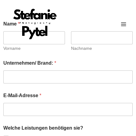
Zum
Inhalt
springen
Name
*
Vorname
Nachname
Unternehmen/ Brand:
*
E-Mail-Adresse
*
B
Welche Leistungen benötigen sie?
r
a