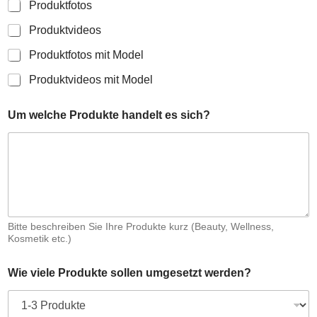
Produktfotos
n
d
Produktvideos
:
W
Produktfotos mit Model
i
e
Produktvideos mit Model
w
e
Um welche Produkte handelt es sich?
l
c
h
e
Bitte beschreiben Sie Ihre Produkte kurz (Beauty, Wellness,
Kosmetik etc.)
Wie viele Produkte sollen umgesetzt werden?