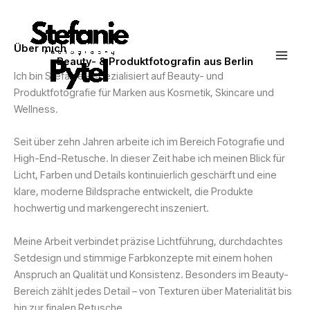
Zum
Inhalt
springen
Über mich
Beauty- & Produktfotografin aus Berlin
Ich bin Stefanie – spezialisiert auf Beauty- und
Produktfotografie für Marken aus Kosmetik, Skincare und
Wellness.
Seit über zehn Jahren arbeite ich im Bereich Fotografie und
High-End-Retusche. In dieser Zeit habe ich meinen Blick für
Licht, Farben und Details kontinuierlich geschärft und eine
klare, moderne Bildsprache entwickelt, die Produkte
hochwertig und markengerecht inszeniert.
Meine Arbeit verbindet präzise Lichtführung, durchdachtes
Setdesign und stimmige Farbkonzepte mit einem hohen
Anspruch an Qualität und Konsistenz. Besonders im Beauty-
Bereich zählt jedes Detail – von Texturen über Materialität bis
hin zur finalen Retusche.