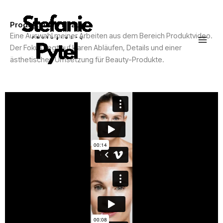
Zum
Inhalt
Produktvideo Beauty
springen
Eine Auswahl meiner Arbeiten aus dem Bereich Produktvideo.
Der Fokus liegt auf klaren Abläufen, Details und einer
ästhetischen Umsetzung für Beauty-Produkte.